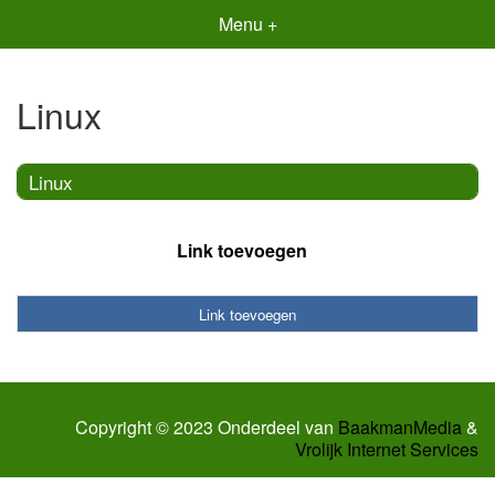
Menu +
Linux
Linux
Link toevoegen
Link toevoegen
Copyright © 2023 Onderdeel van
BaakmanMedia
&
Vrolijk Internet Services