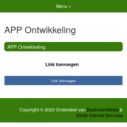
Menu +
APP Ontwikkeling
APP Ontwikkeling
Link toevoegen
Link toevoegen
Copyright © 2023 Onderdeel van
BaakmanMedia
&
Vrolijk Internet Services